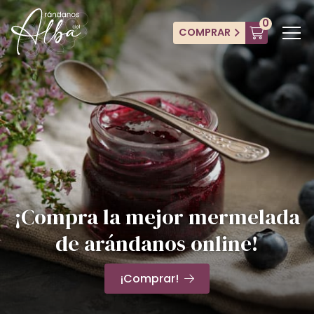
0
COMPRAR
¡Compra la mejor mermelada
de arándanos online!
¡Comprar!