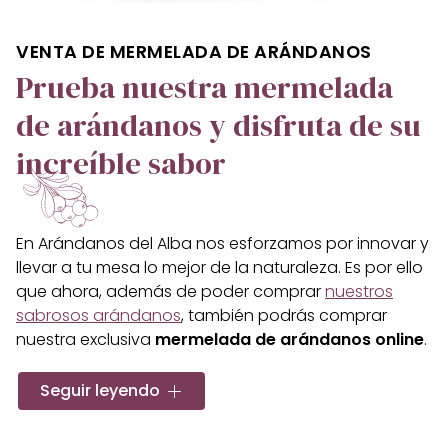
VENTA DE MERMELADA DE ARÁNDANOS
Prueba nuestra mermelada
de arándanos y disfruta de su
increíble sabor
En Arándanos del Alba nos esforzamos por innovar y
llevar a tu mesa lo mejor de la naturaleza. Es por ello
que ahora, además de poder comprar
nuestros
sabrosos arándanos
, también podrás comprar
nuestra exclusiva
mermelada de arándanos online
.
El sabor puro de los arándanos, con una
Seguir leyendo
consistencia y dulzura sin precedentes
, te
cautivará desde el primer bocado. ¡Pruébala y