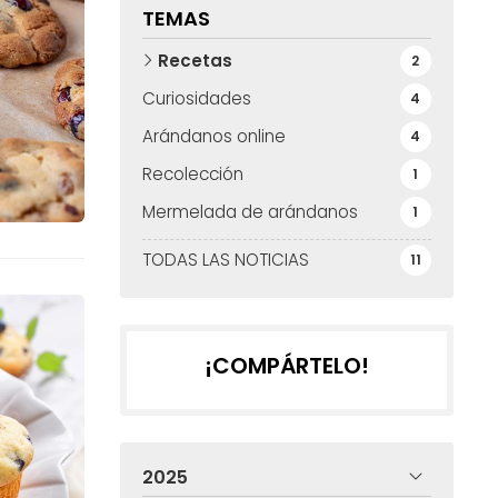
TEMAS
Recetas
2
Curiosidades
4
Arándanos online
4
Recolección
1
Mermelada de arándanos
1
TODAS LAS NOTICIAS
11
¡COMPÁRTELO!
2025