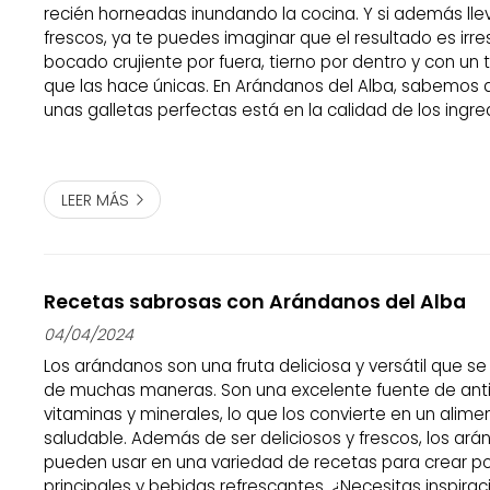
recién horneadas inundando la cocina. Y si además ll
frescos, ya te puedes imaginar que el resultado es irres
bocado crujiente por fuera, tierno por dentro y con un
que las hace únicas. En Arándanos del Alba, sabemos 
unas galletas perfectas está en la calidad de los ingre
arándanos frescos 100% gallegos, cultivados en Cospei
aportan dulzura natura...
LEER MÁS
Recetas sabrosas con Arándanos del Alba
04/04/2024
Los arándanos son una fruta deliciosa y versátil que se
de muchas maneras. Son una excelente fuente de anti
vitaminas y minerales, lo que los convierte en un alim
saludable. Además de ser deliciosos y frescos, los ar
pueden usar en una variedad de recetas para crear po
principales y bebidas refrescantes. ¿Necesitas inspira