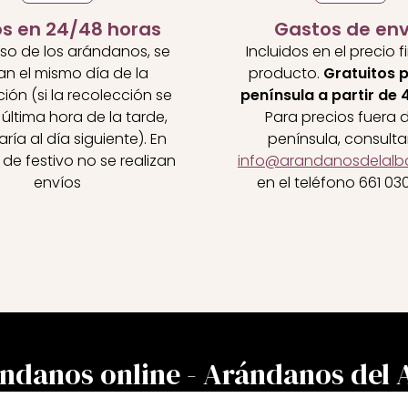
os en 24/48 horas
Gastos de env
aso de los arándanos, se
Incluidos en el precio f
an el mismo día de la
producto.
Gratuitos p
ión (si la recolección se
península a partir de 
última hora de la tarde,
Para precios fuera d
aría al día siguiente). En
península, consulta
 de festivo no se realizan
info@arandanosdelalb
envíos
en el teléfono
661 03
ndanos online - Arándanos del 