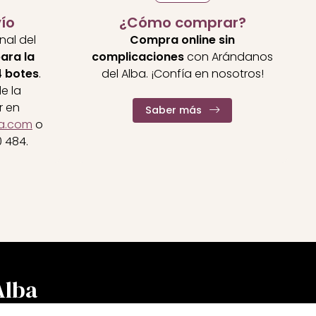
ío
¿Cómo comprar?
inal del
Compra online sin
ara la
complicaciones
con Arándanos
4 botes
.
del Alba. ¡Confía en nosotros!
e la
r en
Saber más
a.com
o
0 484
.
Alba