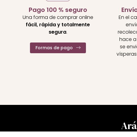
Pago 100 % seguro
Enví
Una forma de comprar online
En el c
fácil, rápida y totalmente
enví
segura
.
recolecc
hace a 
se envi
Formas de pago
vísperas
Ará