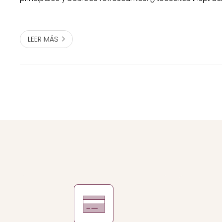
manos a la obra con ellos en la cocina? Pues no hay p
recetas que te recomendamos s...
LEER MÁS