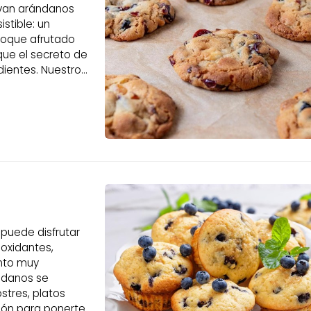
evan arándanos
istible: un
 toque afrutado
que el secreto de
dientes. Nuestros
to (Lugo),
 puede disfrutar
oxidantes,
ento muy
ándanos se
stres, platos
ción para ponerte